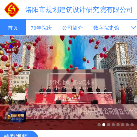
洛阳市规划建筑设计研究院有限公司
首页
70年院庆
公司简介
数字院史馆
新闻动态
成果展示
招聘信息
科技转移
精彩视频